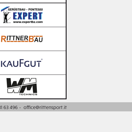
31 63 496
·
office@rittensport.it