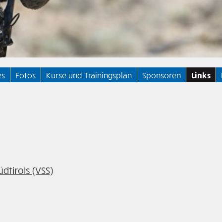
es
Fotos
Kurse und Trainingsplan
Sponsoren
Links
dtirols (VSS)