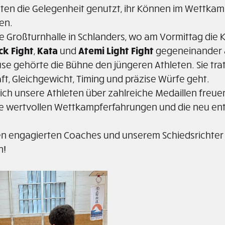
eten die Gelegenheit genutzt, ihr Können im Wettkam
en.
e Großturnhalle in Schlanders, wo am Vormittag die K
ick Fight
,
Kata
und
Atemi Light Fight
gegeneinander 
e gehörte die Bühne den jüngeren Athleten. Sie trate
aft, Gleichgewicht, Timing und präzise Würfe geht.
ch unsere Athleten über zahlreiche Medaillen freue
e wertvollen Wettkampferfahrungen und die neu ent
ren engagierten Coaches und unserem Schiedsrichter 
n!