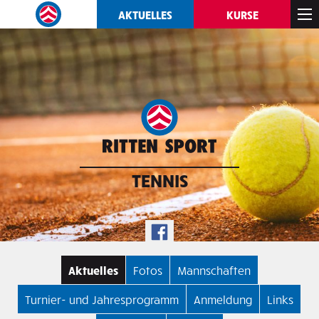
AKTUELLES
KURSE
TENNIS
Aktuelles
Fotos
Mannschaften
Turnier- und Jahresprogramm
Anmeldung
Links