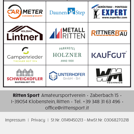
Ritten Sport
Amateursportverein
·
Zaberbach 15
·
I-39054 Klobenstein, Ritten
·
Tel. +39 348 31 63 496
·
office@rittensport.it
Impressum
|
Privacy
|
St.Nr. 01149450213 - MwSt.Nr. 03068270218