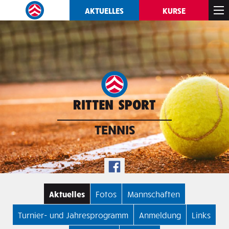
AKTUELLES
KURSE
TENNIS
Aktuelles
Fotos
Mannschaften
Turnier- und Jahresprogramm
Anmeldung
Links