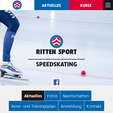
AKTUELLES
KURSE
SPEEDSKATING
Aktuelles
Fotos
Mannschaften
Renn- und Trainingsplan
Anmeldung
Kontakt