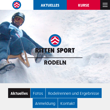
AKTUELLES
KURSE
RODELN
Aktuelles
Fotos
Rodelrennen und Ergebnisse
Anmeldung
Kontakt