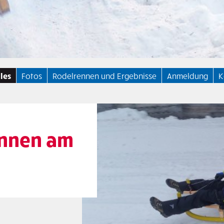
les
Fotos
Rodelrennen und Ergebnisse
Anmeldung
K
ennen am